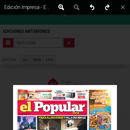
Edición Impresa - El Popular | Lima - Jueves 08 de Enero del 2026
EDICIONES ANTERIORES
Ir
Sur
Norte
Lima
EDICIÓN :
VISITA LAS EDICIONES IMPRESAS DE:
©Todos los derechos reservados -
2026