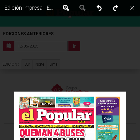
Edición Impresa - El Popular | Lima - Lunes 12 de Mayo del 2025
EDICIONES ANTERIORES
Ir
Sur
Norte
Lima
EDICIÓN :
VISITA LAS EDICIONES IMPRESAS DE:
©Todos los derechos reservados -
2026