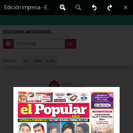
Edición Impresa - El Popular | Sur - Viernes 01 de Mayo del 2026
EDICIONES ANTERIORES
Ir
Sur
Norte
Lima
EDICIÓN :
VISITA LAS EDICIONES IMPRESAS DE:
©Todos los derechos reservados -
2026