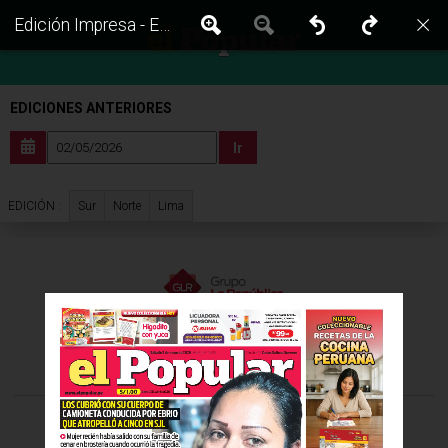
Edición Impresa - El Popular | Sur - Sabado 02 de Mayo del 2026
EDICIONES ANTERIORES
Ir
Sur
Norte
Lima
EDICIÓN :
VISITA LAS EDICIONES IMPRESAS DE:
©Todos los derechos reservados -
2026