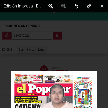
Edición Impresa - El Popular | Sur - Martes 05 de Mayo del 2026
EDICIONES ANTERIORES
Ir
Sur
Norte
Lima
EDICIÓN :
VISITA LAS EDICIONES IMPRESAS DE:
©Todos los derechos reservados -
2026