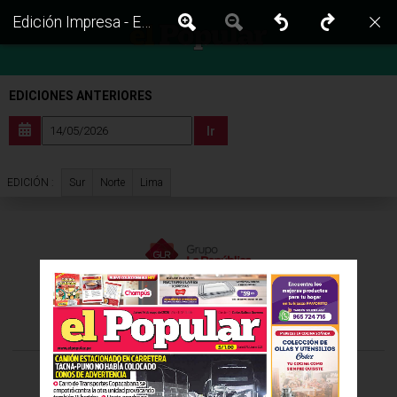
Edición Impresa - El Popular | Sur - Jueves 14 de Mayo del 2026
EDICIONES ANTERIORES
Ir
Sur
Norte
Lima
EDICIÓN :
VISITA LAS EDICIONES IMPRESAS DE:
©Todos los derechos reservados -
2026