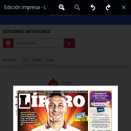
Edición Impresa - Libero | Lima - Jueves 01 de Enero del 2026
EDICIONES ANTERIORES
Ir
Sur
Norte
Lima
EDICIÓN :
VISITA LAS EDICIONES IMPRESAS DE:
©Todos los derechos reservados -
2026