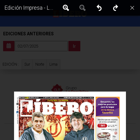
Edición Impresa - Libero | Lima - Miercoles 02 de Julio del 2025
EDICIONES ANTERIORES
Ir
Sur
Norte
Lima
EDICIÓN :
VISITA LAS EDICIONES IMPRESAS DE:
©Todos los derechos reservados -
2026