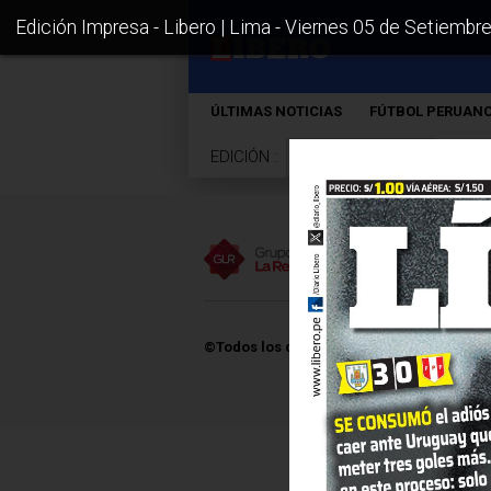
Edición Impresa - Libero | Lima - Viernes 05 de Setiembr
ÚLTIMAS NOTICIAS
FÚTBOL PERUAN
EDICIÓN :
Sur
Norte
Lima
©Todos los derechos reservados -
2026