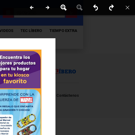
Ir
VIDEOS
TEC LÍBERO
TIEMPO EXTRA
Políticas y estandares
Contáctenos