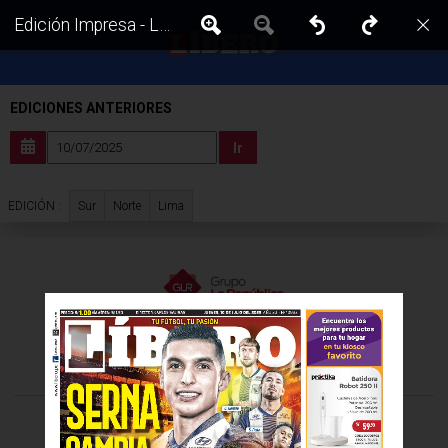
Edición Impresa - Libero | Lima - Jueves 10 de Julio del 2025
EDICIONES ANTERIORES
Ir
Sur
Norte
Lima
EDICIÓN :
VISITA LAS EDICIONES IMPRESAS DE:
©Todos los derechos reservados -
2026